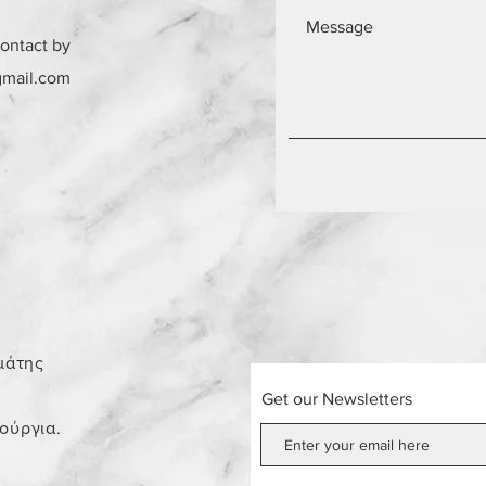
contact by
gmail.com
0
μάτης
Get our Newsletters
νούργια.