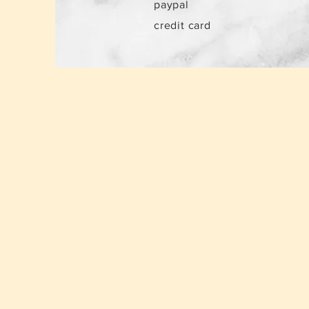
paypal
credit card