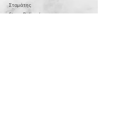
Σταμάτης
Store Policy
/
Τα αντικείμενα δεν είναι
καινούργια.
Payment Methods
paypal
credit card
Get our Newsletters
Subscribe Now