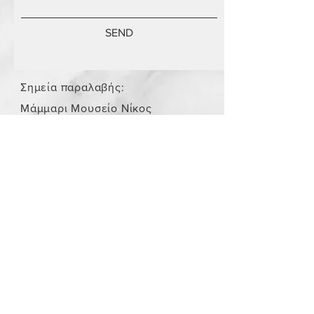
SEND
Σημεία παραλαβής:
Μάμμαρι Μουσείο Νίκος
Σταμάτης
Store Policy
/
Τα αντικείμενα δεν είναι
καινούργια.
Payment Methods
paypal
credit card
Get our Newsletters