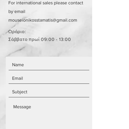
στην ίδια κατάσταση που έχει
For international sales please contact
πουληθεί.
by email
Το κόστος παράδοσης για ένα
παραλήπτη παραμένει το ίδιο
mouseionikosstamatis@gmail.com
ανεξάρτητα από τον αριθμό των
αντικειμένων.
Ωράριο:
Τα αντικείμενα δεν είναι
Σάββατο πρωί 09:00 - 13:00
καινούργια.