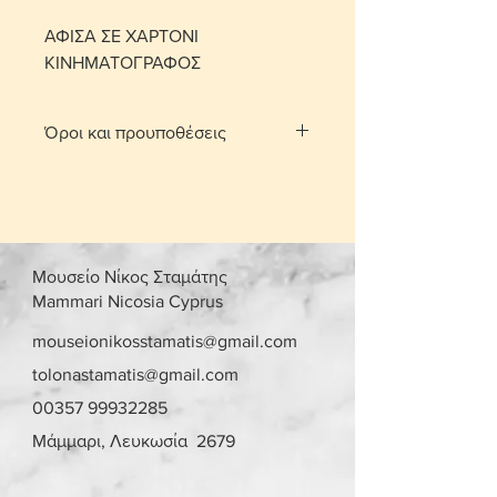
ΑΦΙΣΑ ΣΕ ΧΑΡΤΟΝΙ
ΚΙΝΗΜΑΤΟΓΡΑΦΟΣ
Όροι και προυποθέσεις
Με τη χρέωση μεταφορικών το
αντικείμενο παραδίδεται στο σπίτι
σας.
Για τις περιοχές Λευκωσίας και
Λεμεσού μπορείτε να πατήσετε την
Μουσείο Νίκος Σταμάτης
επιλογή «σημεία συνάντησης». Θα
Mammari Nicosia Cyprus
οριστεί σημείο συνάντησης και
ραντεβού, στην περιοχή
mouseionikosstamatis@gmail.com
Στροβόλου και Αγίου Αθανασίου
tolonastamatis@gmail.com
αντίστοιχα, μετά από επικοινωνία.
00357 99932285
Γίνονται αποδεκτές επιστροφές
εντός 10 ημερών με επιβάρυνση
Μάμμαρι, Λευκωσία 2679
μεταφορικών από τον αγοραστή.
Το αντικείμενο θα πρέπει να είναι