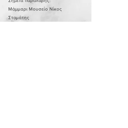
Σημεία παραλαβής:
Μάμμαρι Μουσείο Νίκος
Σταμάτης
Store Policy
/
Τα αντικείμενα δεν είναι
καινούργια.
Payment Methods
paypal
credit card
Get our Newsletters
Subscribe Now