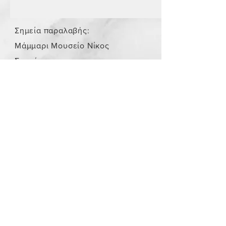
Σημεία παραλαβής:
Μάμμαρι Μουσείο Νίκος
Σταμάτης
Store Policy
/
Τα αντικείμενα δεν είναι
καινούργια.
Payment Methods
paypal
credit card
Get our Newsletters
Subscribe Now