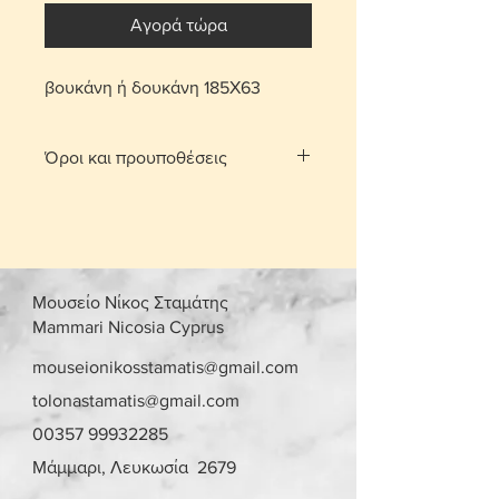
Αγορά τώρα
βουκάνη ή δουκάνη 185Χ63
Όροι και προυποθέσεις
Με τη χρέωση μεταφορικών το
αντικείμενο παραδίδεται στο σπίτι
σας.
Για τις περιοχές Λευκωσίας και
Λεμεσού μπορείτε να πατήσετε την
Μουσείο Νίκος Σταμάτης
επιλογή «σημεία συνάντησης». Θα
Mammari Nicosia Cyprus
οριστεί σημείο συνάντησης και
ραντεβού, στην περιοχή
mouseionikosstamatis@gmail.com
Στροβόλου και Αγίου Αθανασίου
tolonastamatis@gmail.com
αντίστοιχα, μετά από επικοινωνία.
00357 99932285
Γίνονται αποδεκτές επιστροφές
εντός 10 ημερών με επιβάρυνση
Μάμμαρι, Λευκωσία 2679
μεταφορικών από τον αγοραστή.