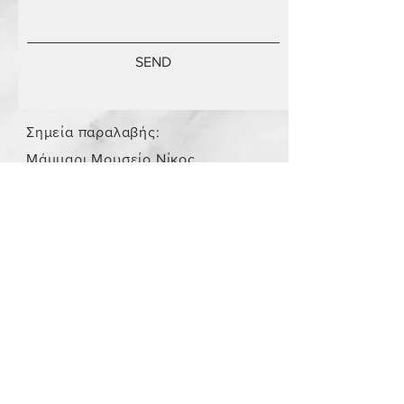
SEND
Σημεία παραλαβής:
Μάμμαρι Μουσείο Νίκος
Σταμάτης
Store Policy
/
Τα αντικείμενα δεν είναι
καινούργια.
Payment Methods
paypal
credit card
Get our Newsletters