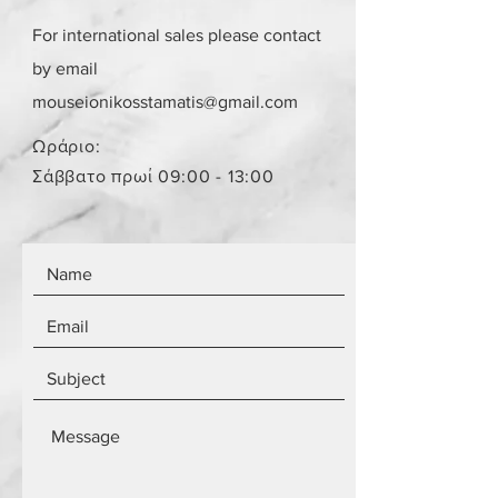
Το αντικείμενο θα πρέπει να είναι
στην ίδια κατάσταση που έχει
For international sales please contact
πουληθεί.
by email
Το κόστος παράδοσης για ένα
παραλήπτη παραμένει το ίδιο
mouseionikosstamatis@gmail.com
ανεξάρτητα από τον αριθμό των
αντικειμένων.
Ωράριο:
Τα αντικείμενα δεν είναι
Σάββατο πρωί 09:00 - 13:00
καινούργια.