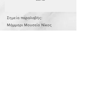
Σημεία παραλαβής:
Μάμμαρι Μουσείο Νίκος
Σταμάτης
Store Policy
/
Τα αντικείμενα δεν είναι
καινούργια.
Payment Methods
paypal
credit card
Get our Newsletters