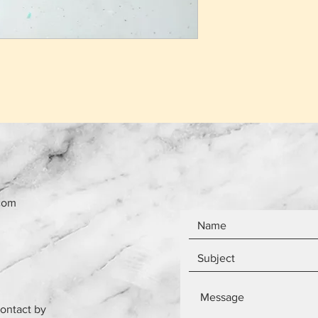
com
contact by