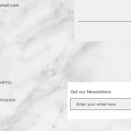
gmail.com
0
μάτης
Get our Newsletters
νούργια.