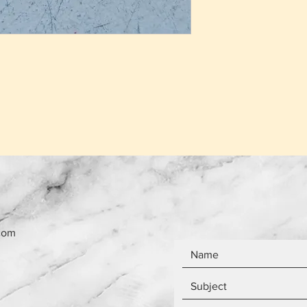
το ίδιο ανεξάρτητ
Τα αντικείμενα δεν
com