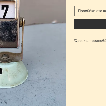
Προσθήκη στο κ
Όροι και προυποθέ
Με τη χρέωση μετ
παραδίδεται στο σπ
Για τις περιοχές 
πατήσετε την επι
οριστεί σημείο συ
περιοχή Στροβόλου
μετά από επικοινω
Γίνονται αποδεκτ
επιβάρυνση μεταφ
αντικείμενο θα πρ
που έχει πουληθεί
Το κόστος παράδο