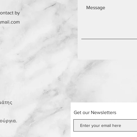
contact by
gmail.com
0
μάτης
Get our Newsletters
νούργια.