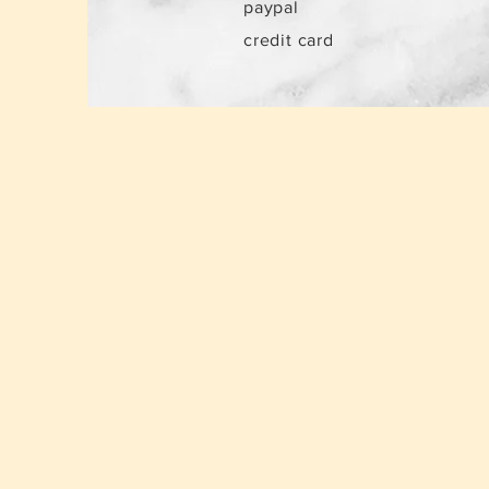
paypal
credit card