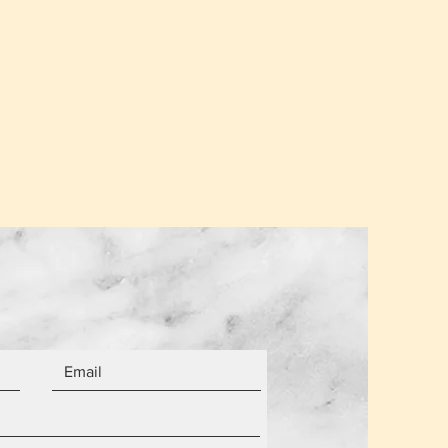
α από τον αριθμό των αντικειμένων.
 είναι καινούργια.