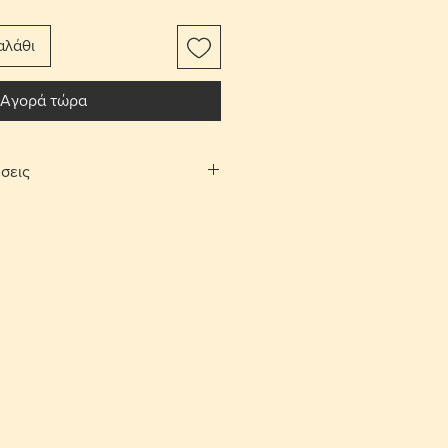
αλάθι
Αγορά τώρα
σεις
αφορικών το αντικείμενο
ίτι σας.
Λευκωσίας και Λεμεσού μπορείτε να
λογή «σημεία συνάντησης». Θα
νάντησης και ραντεβού, στην
 και Αγίου Αθανασίου αντίστοιχα,
νία.
ές επιστροφές εντός 10 ημερών με
ορικών από τον αγοραστή. Το
έπει να είναι στην ίδια κατάσταση
.
σης για ένα παραλήπτη παραμένει