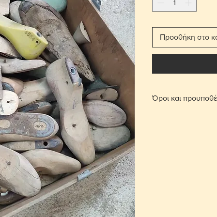
Προσθήκη στο κ
Όροι και προυποθέ
Με τη χρέωση μετ
παραδίδεται στο σπ
Για τις περιοχές 
πατήσετε την επι
οριστεί σημείο συ
περιοχή Στροβόλου
μετά από επικοινω
Γίνονται αποδεκτ
επιβάρυνση μεταφ
αντικείμενο θα πρ