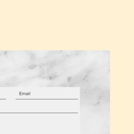
.
σης για ένα παραλήπτη παραμένει
α από τον αριθμό των αντικειμένων.
 είναι καινούργια.