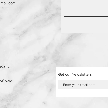
gmail.com
0
μάτης
Get our Newsletters
νούργια.