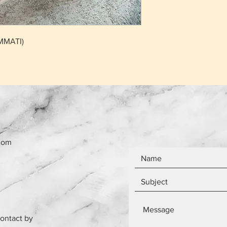
που έχει πουληθεί
Το κόστος παράδο
το ίδιο ανεξάρτητ
Τα αντικείμενα δεν
ΜΜΑΤΙ)
com
contact by