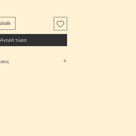
αλάθι
Αγορά τώρα
σεις
αφορικών το αντικείμενο
ίτι σας.
Λευκωσίας και Λεμεσού μπορείτε να
λογή «σημεία συνάντησης». Θα
νάντησης και ραντεβού, στην
 και Αγίου Αθανασίου αντίστοιχα,
νία.
ές επιστροφές εντός 10 ημερών με
ορικών από τον αγοραστή. Το
έπει να είναι στην ίδια κατάσταση