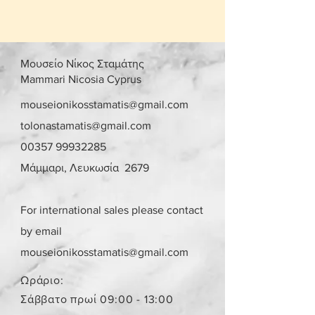
αντικείμενο παραδίδεται στο σπίτι
σας.
Για τις περιοχές Λευκωσίας και
Λεμεσού μπορείτε να πατήσετε την
Μουσείο Νίκος Σταμάτης
επιλογή «σημεία συνάντησης». Θα
Mammari Nicosia Cyprus
οριστεί σημείο συνάντησης και
ραντεβού, στην περιοχή
mouseionikosstamatis@gmail.com
Στροβόλου και Αγίου Αθανασίου
tolonastamatis@gmail.com
αντίστοιχα, μετά από επικοινωνία.
00357 99932285
Γίνονται αποδεκτές επιστροφές
εντός 10 ημερών με επιβάρυνση
Μάμμαρι, Λευκωσία 2679
μεταφορικών από τον αγοραστή.
Το αντικείμενο θα πρέπει να είναι
στην ίδια κατάσταση που έχει
For international sales please contact
πουληθεί.
by email
Το κόστος παράδοσης για ένα
παραλήπτη παραμένει το ίδιο
mouseionikosstamatis@gmail.com
ανεξάρτητα από τον αριθμό των
αντικειμένων.
Ωράριο:
Τα αντικείμενα δεν είναι
Σάββατο πρωί 09:00 - 13:00
καινούργια.