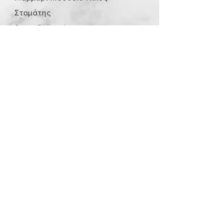
Σταμάτης
Store Policy
/
Τα αντικείμενα δεν είναι
καινούργια.
Payment Methods
paypal
credit card
Get our Newsletters
Subscribe Now