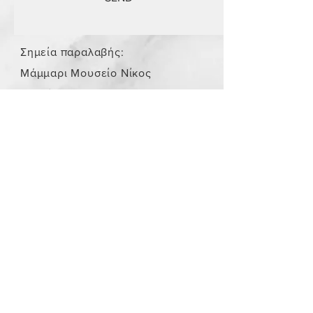
Σημεία παραλαβής:
Μάμμαρι Μουσείο Νίκος
Σταμάτης
Store Policy
/
Τα αντικείμενα δεν είναι
καινούργια.
Payment Methods
paypal
credit card
Get our Newsletters