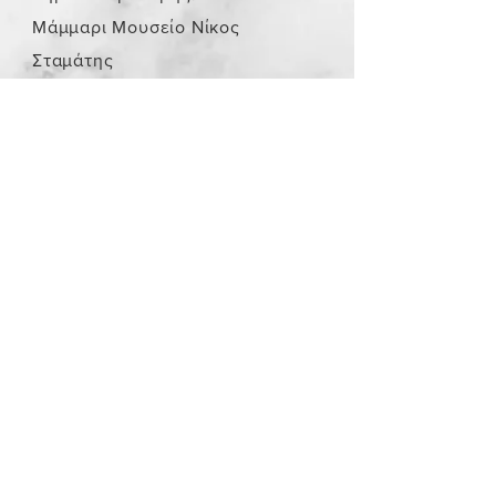
Μάμμαρι Μουσείο Νίκος
Σταμάτης
Store Policy
/
Τα αντικείμενα δεν είναι
καινούργια.
Payment Methods
paypal
credit card
Get our Newsletters
Subscribe Now