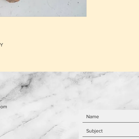
που έχει πουληθεί
Το κόστος παράδο
το ίδιο ανεξάρτητ
Τα αντικείμενα δεν
ΟΥ
com