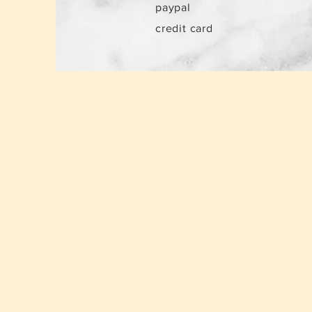
paypal
credit card