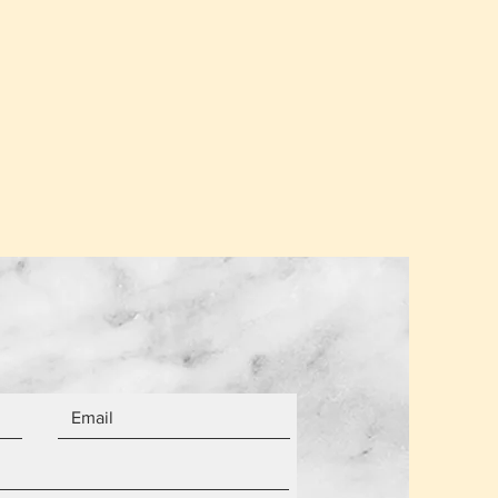
.
σης για ένα παραλήπτη παραμένει
α από τον αριθμό των αντικειμένων.
 είναι καινούργια.