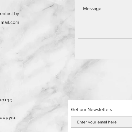
contact by
gmail.com
0
μάτης
Get our Newsletters
νούργια.