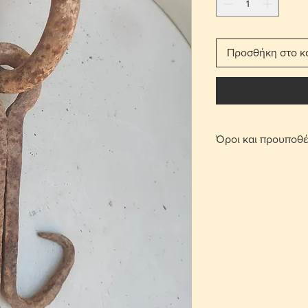
Προσθήκη στο κ
Όροι και προυποθέ
Με τη χρέωση μετ
παραδίδεται στο σπ
Για τις περιοχές 
πατήσετε την επι
οριστεί σημείο συ
περιοχή Στροβόλου
μετά από επικοινω
Γίνονται αποδεκτ
επιβάρυνση μεταφ
αντικείμενο θα πρ