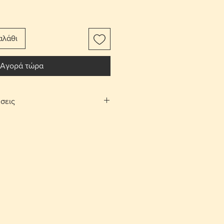
αλάθι
Αγορά τώρα
σεις
αφορικών το αντικείμενο
ίτι σας.
Λευκωσίας και Λεμεσού μπορείτε να
λογή «σημεία συνάντησης». Θα
νάντησης και ραντεβού, στην
 και Αγίου Αθανασίου αντίστοιχα,
νία.
ές επιστροφές εντός 10 ημερών με
ορικών από τον αγοραστή. Το
έπει να είναι στην ίδια κατάσταση