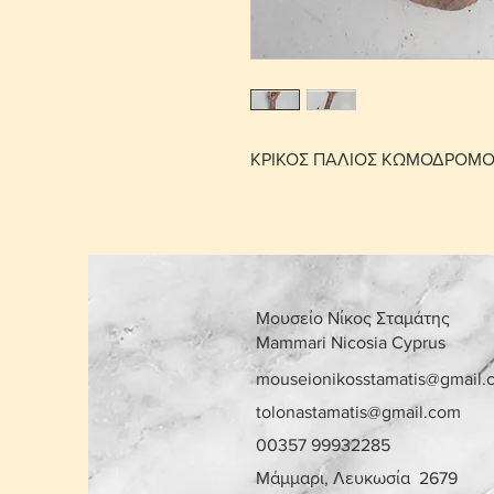
ΚΡΙΚΟΣ ΠΑΛΙΟΣ ΚΩΜΟΔΡΟΜ
Μουσείο Νίκος Σταμάτης
Mammari Nicosia Cyprus
mouseionikosstamatis@gmail.
tolonastamatis@gmail.com
00357 99932285
Μάμμαρι, Λευκωσία 2679