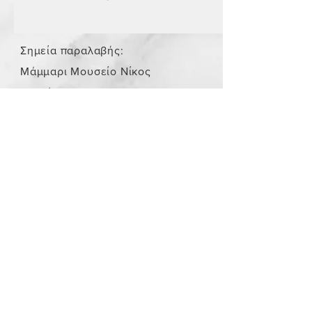
Σημεία παραλαβής:
Μάμμαρι Μουσείο Νίκος
Σταμάτης
Store Policy
/
Τα αντικείμενα δεν είναι
καινούργια.
Payment Methods
paypal
credit card
Get our Newsletters