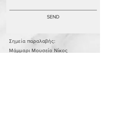
SEND
Σημεία παραλαβής:
Μάμμαρι Μουσείο Νίκος
Σταμάτης
Store Policy
/
Τα αντικείμενα δεν είναι
καινούργια.
Payment Methods
paypal
credit card
Get our Newsletters