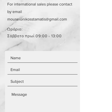
στην ίδια κατάσταση που έχει
For international sales please contact
πουληθεί.
by email
Το κόστος παράδοσης για ένα
παραλήπτη παραμένει το ίδιο
mouseionikosstamatis@gmail.com
ανεξάρτητα από τον αριθμό των
αντικειμένων.
Ωράριο:
Τα αντικείμενα δεν είναι
Σάββατο πρωί 09:00 - 13:00
καινούργια.