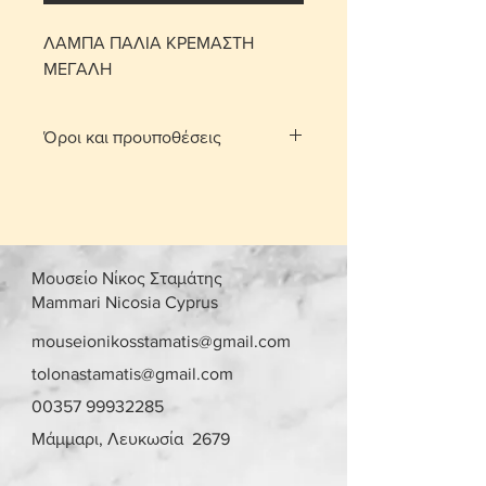
ΛΑΜΠΑ ΠΑΛΙΑ ΚΡΕΜΑΣΤΗ
ΜΕΓΑΛΗ
Όροι και προυποθέσεις
Με τη χρέωση μεταφορικών το
αντικείμενο παραδίδεται στο σπίτι
σας.
Για τις περιοχές Λευκωσίας και
Λεμεσού μπορείτε να πατήσετε την
Μουσείο Νίκος Σταμάτης
επιλογή «σημεία συνάντησης». Θα
Mammari Nicosia Cyprus
οριστεί σημείο συνάντησης και
ραντεβού, στην περιοχή
mouseionikosstamatis@gmail.com
Στροβόλου και Αγίου Αθανασίου
tolonastamatis@gmail.com
αντίστοιχα, μετά από επικοινωνία.
00357 99932285
Γίνονται αποδεκτές επιστροφές
εντός 10 ημερών με επιβάρυνση
Μάμμαρι, Λευκωσία 2679
μεταφορικών από τον αγοραστή.
Το αντικείμενο θα πρέπει να είναι