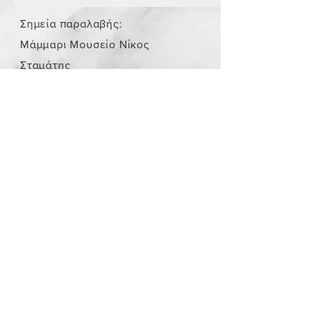
Σημεία παραλαβής:
Μάμμαρι Μουσείο Νίκος
Σταμάτης
Store Policy
/
Τα αντικείμενα δεν είναι
καινούργια.
Payment Methods
paypal
credit card
Get our Newsletters
Subscribe Now