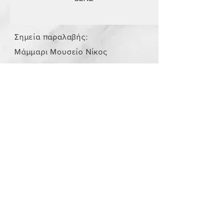
Σημεία παραλαβής:
Μάμμαρι Μουσείο Νίκος
Σταμάτης
Store Policy
/
Τα αντικείμενα δεν είναι
καινούργια.
Payment Methods
paypal
credit card
Get our Newsletters