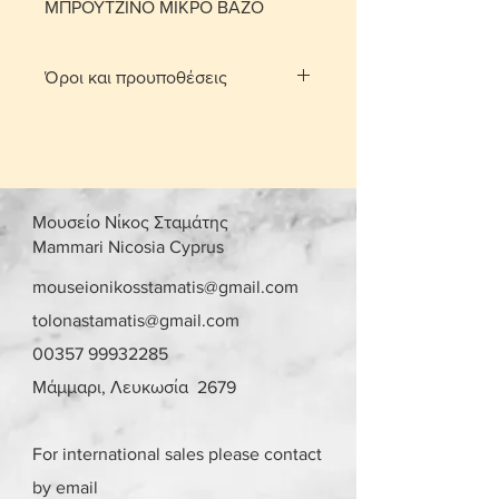
ΜΠΡΟΥΤΖΙΝΟ ΜΙΚΡΟ ΒΑΖΟ
Όροι και προυποθέσεις
Με τη χρέωση μεταφορικών το
αντικείμενο παραδίδεται στο σπίτι
σας.
Για τις περιοχές Λευκωσίας και
Λεμεσού μπορείτε να πατήσετε την
Μουσείο Νίκος Σταμάτης
επιλογή «σημεία συνάντησης». Θα
Mammari Nicosia Cyprus
οριστεί σημείο συνάντησης και
ραντεβού, στην περιοχή
mouseionikosstamatis@gmail.com
Στροβόλου και Αγίου Αθανασίου
tolonastamatis@gmail.com
αντίστοιχα, μετά από επικοινωνία.
00357 99932285
Γίνονται αποδεκτές επιστροφές
εντός 10 ημερών με επιβάρυνση
Μάμμαρι, Λευκωσία 2679
μεταφορικών από τον αγοραστή.
Το αντικείμενο θα πρέπει να είναι
στην ίδια κατάσταση που έχει
For international sales please contact
πουληθεί.
by email
Το κόστος παράδοσης για ένα