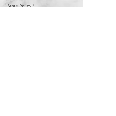
Store Policy
/
Τα αντικείμενα δεν είναι
καινούργια.
Payment Methods
paypal
credit card
Get our Newsletters
Subscribe Now