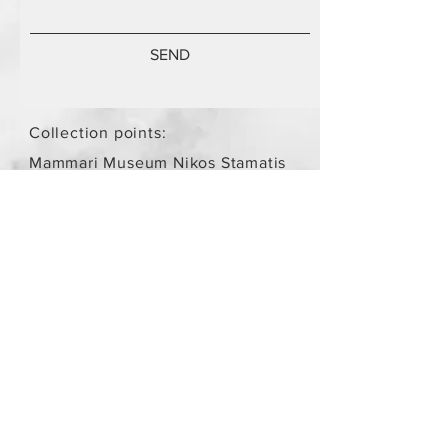
SEND
Collection points:
Mammari Museum Nikos Stamatis
Agios Athanasios (by
arrangement)
Store Policy
/
Objects are not
new.
Payment Methods
paypal
credit card
Get our Newsletters