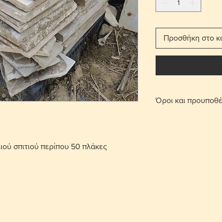
Προσθήκη στο κ
Όροι και προυποθέ
Με τη χρέωση μετ
παραδίδεται στο σπ
Για τις περιοχές 
ιού σπιτιού περίπου 50 πλάκες
πατήσετε την επι
οριστεί σημείο συ
περιοχή Στροβόλου
μετά από επικοινω
Γίνονται αποδεκτ
επιβάρυνση μεταφ
αντικείμενο θα πρ