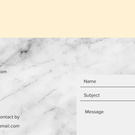
που έχει πουληθεί
Το κόστος παράδο
το ίδιο ανεξάρτητ
Τα αντικείμενα δεν
com
contact by
gmail.com