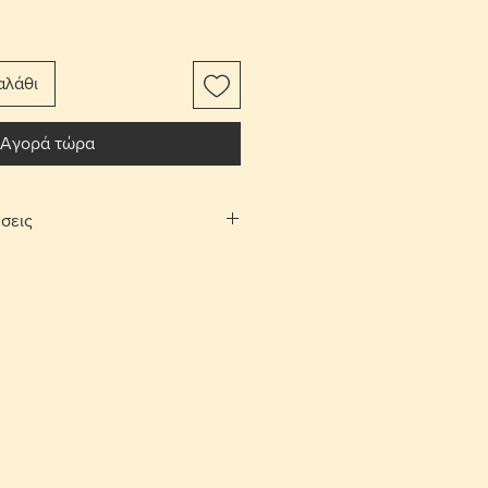
αλάθι
Αγορά τώρα
σεις
αφορικών το αντικείμενο
ίτι σας.
Λευκωσίας και Λεμεσού μπορείτε να
λογή «σημεία συνάντησης». Θα
νάντησης και ραντεβού, στην
 και Αγίου Αθανασίου αντίστοιχα,
νία.
ές επιστροφές εντός 10 ημερών με
ορικών από τον αγοραστή. Το
έπει να είναι στην ίδια κατάσταση