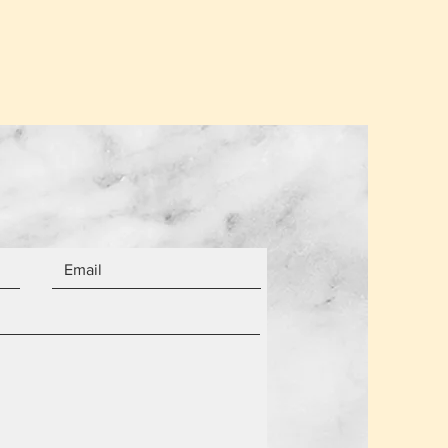
.
σης για ένα παραλήπτη παραμένει
α από τον αριθμό των αντικειμένων.
 είναι καινούργια.