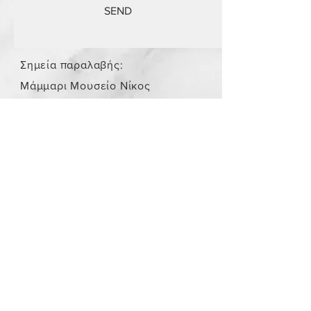
SEND
Σημεία παραλαβής:
Μάμμαρι Μουσείο Νίκος
Σταμάτης
Store Policy
/
Τα αντικείμενα δεν είναι
καινούργια.
Payment Methods
paypal
credit card
Get our Newsletters