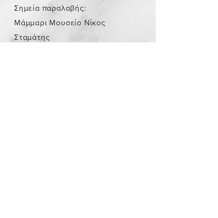
Σημεία παραλαβής:
Μάμμαρι Μουσείο Νίκος
Σταμάτης
Store Policy
/
Τα αντικείμενα δεν είναι
καινούργια.
Payment Methods
paypal
credit card
Get our Newsletters
Subscribe Now