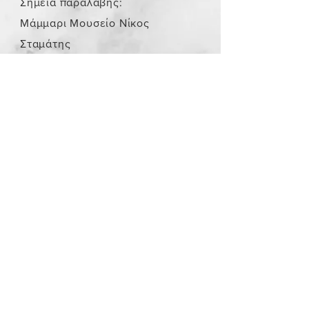
Σημεία παραλαβής:
Μάμμαρι Μουσείο Νίκος
Σταμάτης
Store Policy
/
Τα αντικείμενα δεν είναι
καινούργια.
Payment Methods
paypal
credit card
Get our Newsletters
Subscribe Now