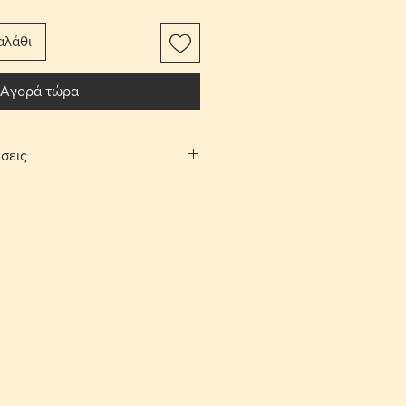
αλάθι
Αγορά τώρα
σεις
αφορικών το αντικείμενο
ίτι σας.
Λευκωσίας και Λεμεσού μπορείτε να
λογή «σημεία συνάντησης». Θα
νάντησης και ραντεβού, στην
 και Αγίου Αθανασίου αντίστοιχα,
νία.
ές επιστροφές εντός 10 ημερών με
ορικών από τον αγοραστή. Το
έπει να είναι στην ίδια κατάσταση
.
σης για ένα παραλήπτη παραμένει