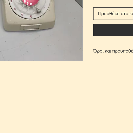
Προσθήκη στο κ
Όροι και προυποθέ
Με τη χρέωση μετ
παραδίδεται στο σπ
Για τις περιοχές 
πατήσετε την επι
οριστεί σημείο συ
περιοχή Στροβόλου
μετά από επικοινω
Γίνονται αποδεκτ
επιβάρυνση μεταφ
αντικείμενο θα πρ
που έχει πουληθεί
Το κόστος παράδο