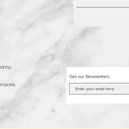
0
μάτης
Get our Newsletters
νούργια.