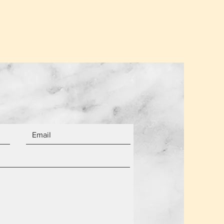
α από τον αριθμό των αντικειμένων.
 είναι καινούργια.