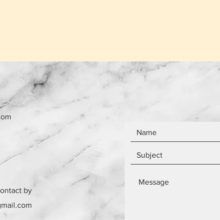
το ίδιο ανεξάρτητ
Τα αντικείμενα δεν
com
contact by
gmail.com