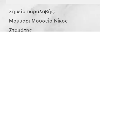
Σημεία παραλαβής:
Μάμμαρι Μουσείο Νίκος
Σταμάτης
Store Policy
/
Τα αντικείμενα δεν είναι
καινούργια.
Payment Methods
paypal
credit card
Get our Newsletters
Subscribe Now