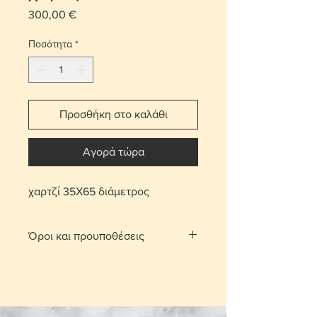
300,00 €
Τιμή
Ποσότητα
*
Προσθήκη στο καλάθι
Αγορά τώρα
χαρτζί 35Χ65 διάμετρος
Όροι και προυποθέσεις
Με τη χρέωση μεταφορικών το
αντικείμενο παραδίδεται στο σπίτι
σας.
Για τις περιοχές Λευκωσίας και