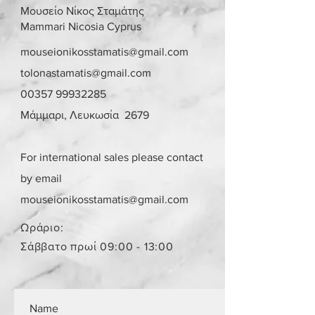
Λεμεσού μπορείτε να πατήσετε την
Μουσείο Νίκος Σταμάτης
επιλογή «σημεία συνάντησης». Θα
Mammari Nicosia Cyprus
οριστεί σημείο συνάντησης και
ραντεβού, στην περιοχή
mouseionikosstamatis@gmail.com
Στροβόλου και Αγίου Αθανασίου
tolonastamatis@gmail.com
αντίστοιχα, μετά από επικοινωνία.
00357 99932285
Γίνονται αποδεκτές επιστροφές
εντός 10 ημερών με επιβάρυνση
Μάμμαρι, Λευκωσία 2679
μεταφορικών από τον αγοραστή.
Το αντικείμενο θα πρέπει να είναι
στην ίδια κατάσταση που έχει
For international sales please contact
πουληθεί.
by email
Το κόστος παράδοσης για ένα
παραλήπτη παραμένει το ίδιο
mouseionikosstamatis@gmail.com
ανεξάρτητα από τον αριθμό των
αντικειμένων.
Ωράριο:
Τα αντικείμενα δεν είναι
Σάββατο πρωί 09:00 - 13:00
καινούργια.