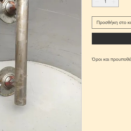
Προσθήκη στο κ
Όροι και προυποθέ
Με τη χρέωση μετ
παραδίδεται στο σπ
Για τις περιοχές 
πατήσετε την επι
οριστεί σημείο συ
περιοχή Στροβόλου
μετά από επικοινω
Γίνονται αποδεκτ
επιβάρυνση μεταφ
αντικείμενο θα πρ