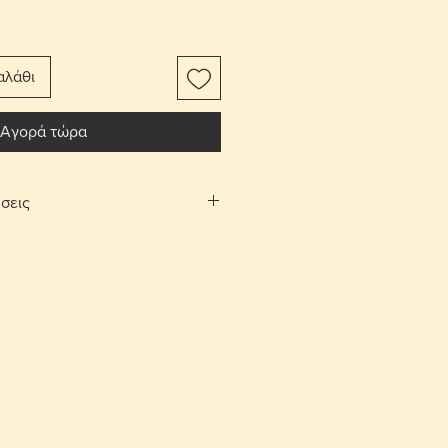
αλάθι
Αγορά τώρα
σεις
αφορικών το αντικείμενο
ίτι σας.
Λευκωσίας και Λεμεσού μπορείτε να
λογή «σημεία συνάντησης». Θα
νάντησης και ραντεβού, στην
 και Αγίου Αθανασίου αντίστοιχα,
νία.
ές επιστροφές εντός 10 ημερών με
ορικών από τον αγοραστή. Το
έπει να είναι στην ίδια κατάσταση