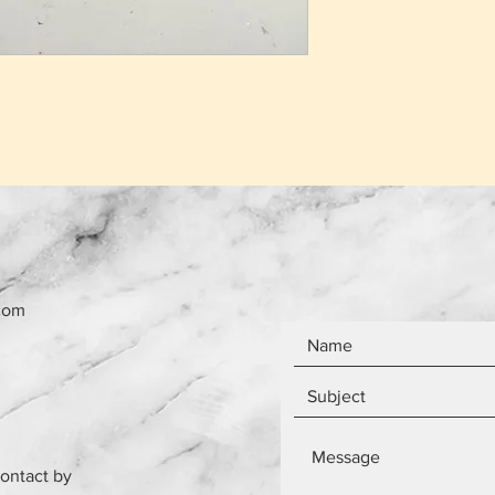
που έχει πουληθεί
Το κόστος παράδο
το ίδιο ανεξάρτητ
Τα αντικείμενα δεν
com
contact by