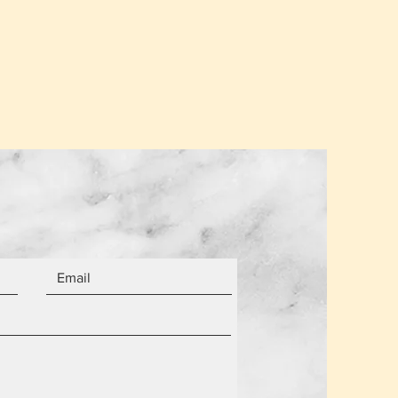
.
σης για ένα παραλήπτη παραμένει
α από τον αριθμό των αντικειμένων.
 είναι καινούργια.