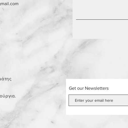
gmail.com
0
μάτης
Get our Newsletters
νούργια.