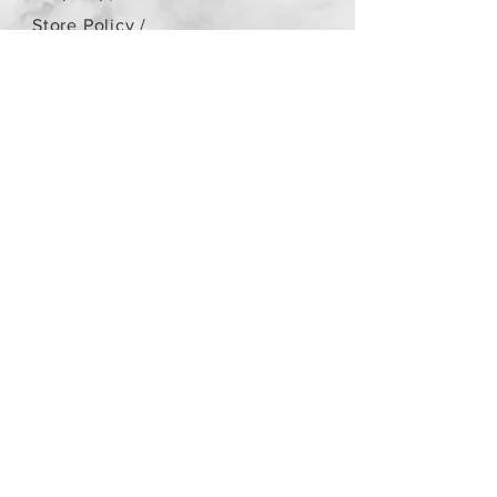
Store Policy
/
Τα αντικείμενα δεν είναι
καινούργια.
Payment Methods
paypal
credit card
Get our Newsletters
Subscribe Now