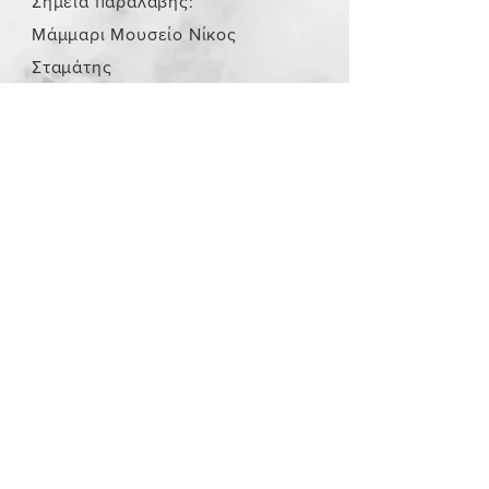
Σημεία παραλαβής:
Μάμμαρι Μουσείο Νίκος
Σταμάτης
Store Policy
/
Τα αντικείμενα δεν είναι
καινούργια.
Payment Methods
paypal
credit card
Get our Newsletters
Subscribe Now