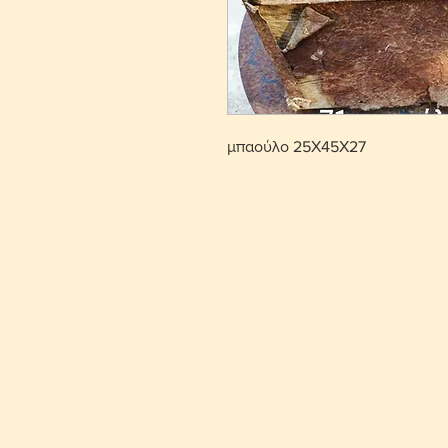
μπαούλο 25Χ45Χ27