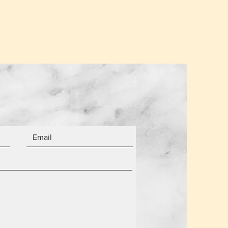
.
σης για ένα παραλήπτη παραμένει
α από τον αριθμό των αντικειμένων.
 είναι καινούργια.