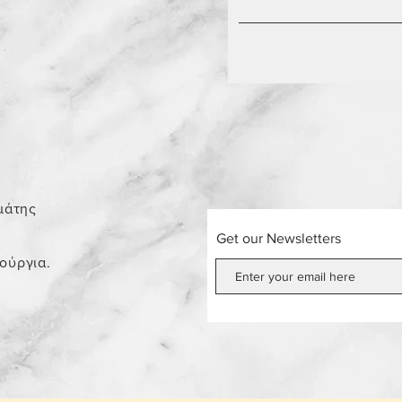
0
μάτης
Get our Newsletters
νούργια.