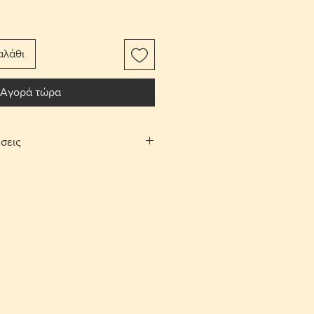
αλάθι
Αγορά τώρα
σεις
αφορικών το αντικείμενο
ίτι σας.
Λευκωσίας και Λεμεσού μπορείτε να
λογή «σημεία συνάντησης». Θα
νάντησης και ραντεβού, στην
 και Αγίου Αθανασίου αντίστοιχα,
νία.
ές επιστροφές εντός 10 ημερών με
ορικών από τον αγοραστή. Το
έπει να είναι στην ίδια κατάσταση