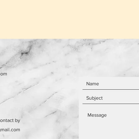
που έχει πουληθεί
Το κόστος παράδο
το ίδιο ανεξάρτητ
Τα αντικείμενα δεν
com
contact by
gmail.com