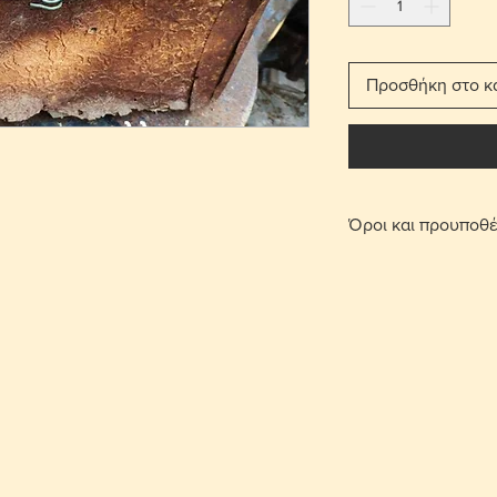
Προσθήκη στο κ
Όροι και προυποθέ
Με τη χρέωση μετ
παραδίδεται στο σπ
Για τις περιοχές 
πατήσετε την επι
οριστεί σημείο συ
περιοχή Στροβόλου
μετά από επικοινω
Γίνονται αποδεκτ
επιβάρυνση μεταφ
αντικείμενο θα πρ