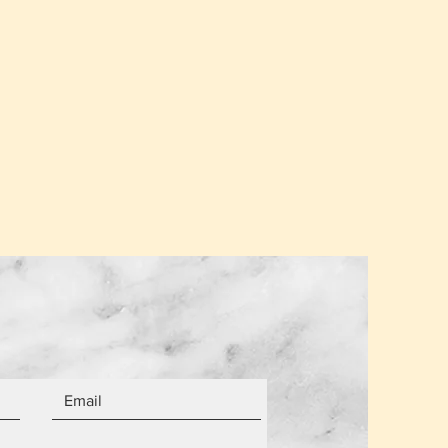
έπει να είναι στην ίδια κατάσταση
.
σης για ένα παραλήπτη παραμένει
α από τον αριθμό των αντικειμένων.
 είναι καινούργια.