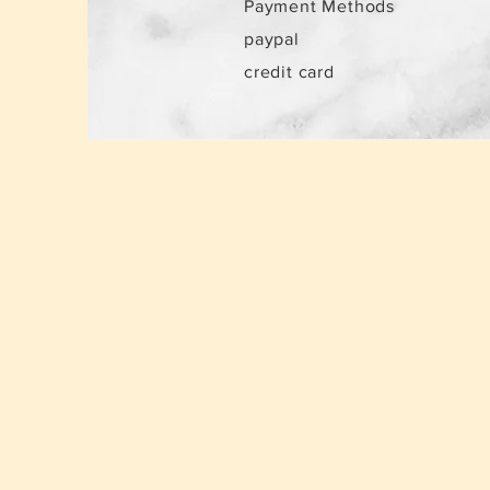
Payment Methods
paypal
credit card