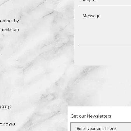
contact by
gmail.com
0
μάτης
Get our Newsletters
νούργια.