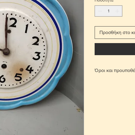
Ποσότητα
*
Προσθήκη στο κ
Όροι και προυποθέ
Με τη χρέωση μετ
παραδίδεται στο σπ
Για τις περιοχές 
πατήσετε την επι
οριστεί σημείο συ
περιοχή Στροβόλου
μετά από επικοινω
Γίνονται αποδεκτ
επιβάρυνση μεταφ