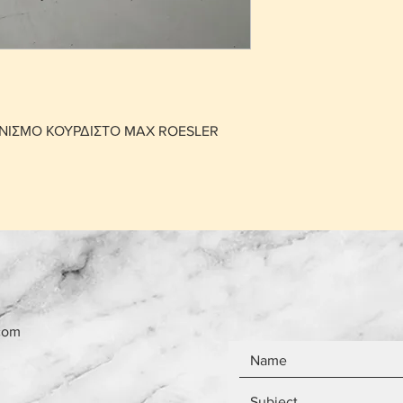
αντικείμενο θα πρ
που έχει πουληθεί
Το κόστος παράδο
το ίδιο ανεξάρτητ
Τα αντικείμενα δεν
ΝΙΣΜΟ ΚΟΥΡΔΙΣΤΟ MAX ROESLER
com