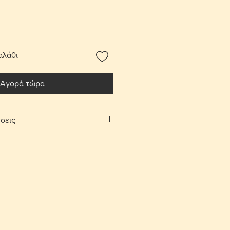
αλάθι
Αγορά τώρα
σεις
αφορικών το αντικείμενο
ίτι σας.
Λευκωσίας και Λεμεσού μπορείτε να
λογή «σημεία συνάντησης». Θα
νάντησης και ραντεβού, στην
 και Αγίου Αθανασίου αντίστοιχα,
νία.
ές επιστροφές εντός 10 ημερών με
ορικών από τον αγοραστή. Το