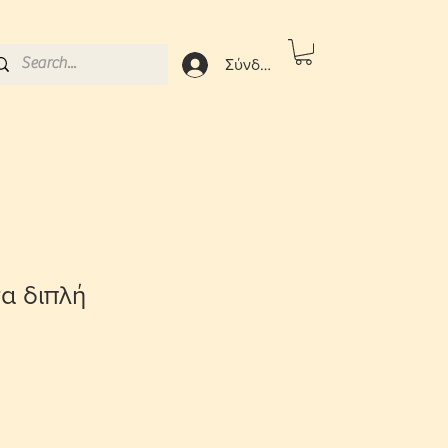
Σύνδεση
σα διπλή