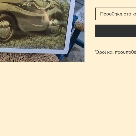
Προσθήκη στο κ
Όροι και προυποθέ
Με τη χρέωση μετ
παραδίδεται στο σπ
Για τις περιοχές 
πατήσετε την επι
οριστεί σημείο συ
1
περιοχή Στροβόλου
μετά από επικοινω
Γίνονται αποδεκτ
επιβάρυνση μεταφ
αντικείμενο θα πρ
που έχει πουληθεί
Το κόστος παράδο