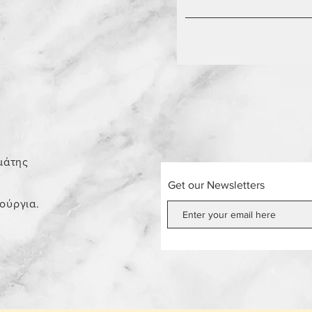
0
μάτης
Get our Newsletters
νούργια.