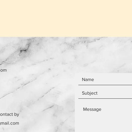
το ίδιο ανεξάρτητ
Τα αντικείμενα δεν
com
contact by
gmail.com