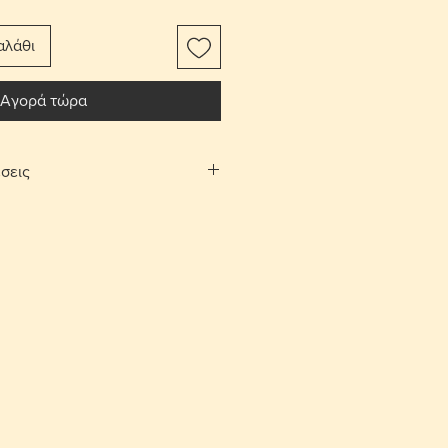
αλάθι
Αγορά τώρα
σεις
αφορικών το αντικείμενο
ίτι σας.
Λευκωσίας και Λεμεσού μπορείτε να
λογή «σημεία συνάντησης». Θα
νάντησης και ραντεβού, στην
 και Αγίου Αθανασίου αντίστοιχα,
νία.
ές επιστροφές εντός 10 ημερών με
ορικών από τον αγοραστή. Το
έπει να είναι στην ίδια κατάσταση
.
σης για ένα παραλήπτη παραμένει