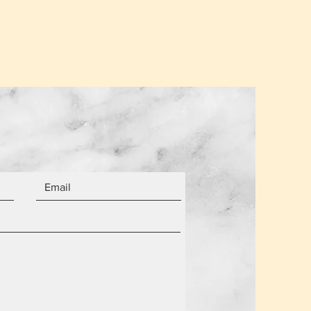
α από τον αριθμό των αντικειμένων.
 είναι καινούργια.