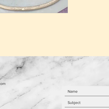
που έχει πουληθεί
Το κόστος παράδο
το ίδιο ανεξάρτητ
Τα αντικείμενα δεν
com