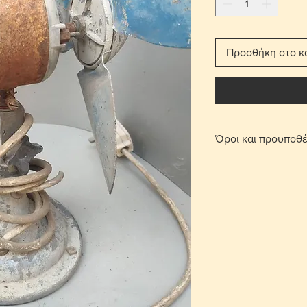
Προσθήκη στο κ
Όροι και προυποθέ
Με τη χρέωση μετ
παραδίδεται στο σπ
Για τις περιοχές 
πατήσετε την επι
οριστεί σημείο συ
περιοχή Στροβόλου
μετά από επικοινω
Γίνονται αποδεκτ
επιβάρυνση μεταφ
αντικείμενο θα πρ