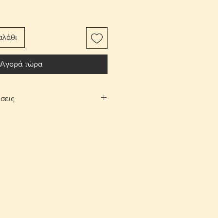
αλάθι
Αγορά τώρα
σεις
αφορικών το αντικείμενο
ίτι σας.
Λευκωσίας και Λεμεσού μπορείτε να
λογή «σημεία συνάντησης». Θα
νάντησης και ραντεβού, στην
 και Αγίου Αθανασίου αντίστοιχα,
νία.
ές επιστροφές εντός 10 ημερών με
ορικών από τον αγοραστή. Το
έπει να είναι στην ίδια κατάσταση