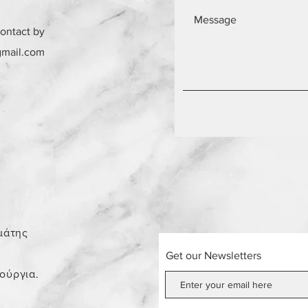
contact by
gmail.com
0
μάτης
Get our Newsletters
νούργια.