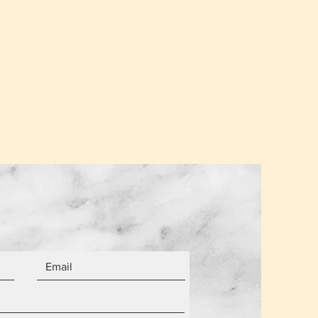
.
σης για ένα παραλήπτη παραμένει
α από τον αριθμό των αντικειμένων.
 είναι καινούργια.