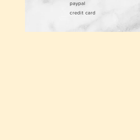
paypal
credit card