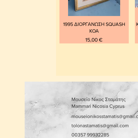
1995 ΔΙΟΡΓΑΝΩΣΗ SQUASH
ΚΟΑ
Τιμή
15,00 €
Μουσείο Νίκος Σταμάτης
Mammari Nicosia Cyprus
mouseionikosstamatis@gmail.
tolonastamatis@gmail.com
00357 99932285