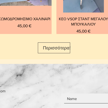
ΚΩΜΟΔΡΟΜΗΣΙΜΟ ΧΑΛΙΝΑΡΙ
ΚΕΟ VSOP ΣΤΑΝΤ ΜΕΓΑΛΟ
ΜΠΟΥΚΑΛΙΟΥ
Τιμή
45,00 €
Τιμή
45,00 €
Περισσότερα!
com