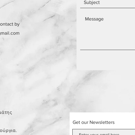
contact by
gmail.com
0
μάτης
Get our Newsletters
νούργια.