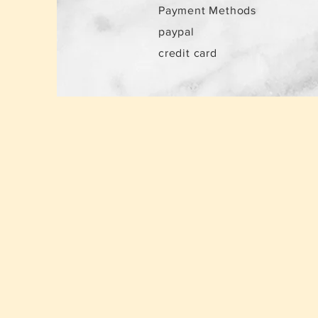
Payment Methods
paypal
credit card