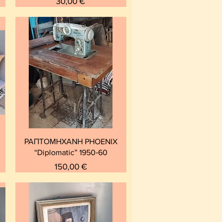
Τιμή
30,00 €
ΡΑΠΤΟΜΗΧΑΝΗ PHOENIX
“Diplomatic” 1950‑60
Τιμή
150,00 €