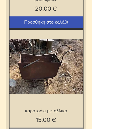
Τιμή
20,00 €
Προσθήκη στο καλάθι
καροτσάκι μεταλλικό
Τιμή
15,00 €