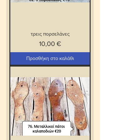
τρεις πορσελάνες
Τιμή
10,00 €
Προσθήκη στο καλάθι