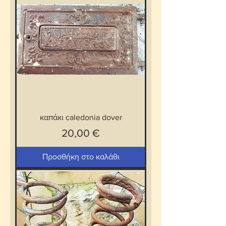
καπάκι caledonia dover
Τιμή
20,00 €
Προσθήκη στο καλάθι