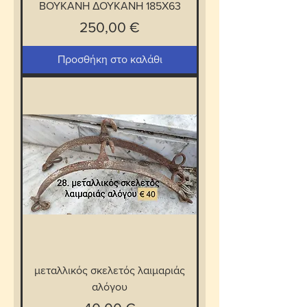
ΒΟΥΚΑΝΗ ΔΟΥΚΑΝΗ 185Χ63
Τιμή
250,00 €
Προσθήκη στο καλάθι
μεταλλικός σκελετός λαιμαριάς
αλόγου