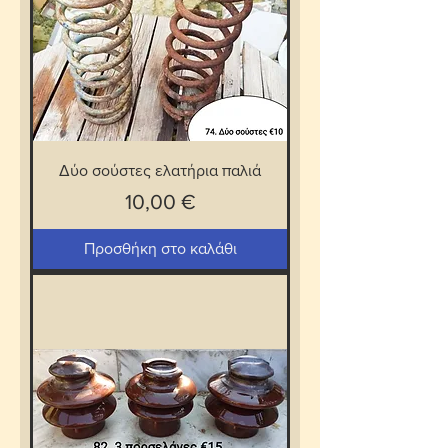
Δύο σούστες ελατήρια παλιά
Τιμή
10,00 €
Προσθήκη στο καλάθι