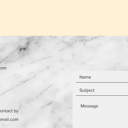
το ίδιο ανεξάρτητ
Τα αντικείμενα δεν
com
contact by
gmail.com