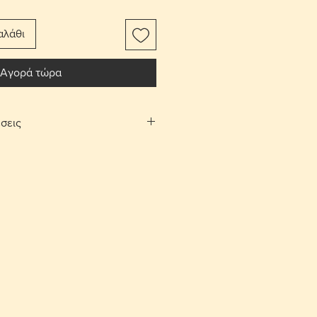
αλάθι
Αγορά τώρα
σεις
αφορικών το αντικείμενο
ίτι σας.
Λευκωσίας και Λεμεσού μπορείτε να
λογή «σημεία συνάντησης». Θα
νάντησης και ραντεβού, στην
 και Αγίου Αθανασίου αντίστοιχα,
νία.
ές επιστροφές εντός 10 ημερών με
ορικών από τον αγοραστή. Το
έπει να είναι στην ίδια κατάσταση
.
σης για ένα παραλήπτη παραμένει