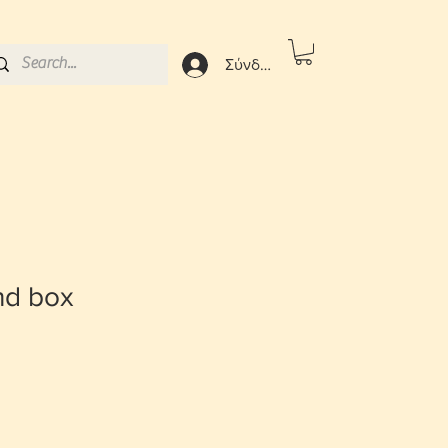
Σύνδεση
nd box