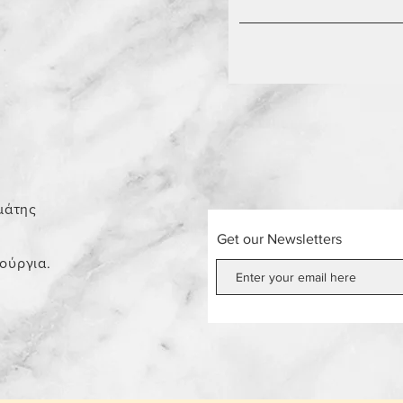
0
μάτης
Get our Newsletters
νούργια.