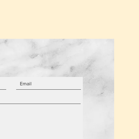
α από τον αριθμό των αντικειμένων.
 είναι καινούργια.