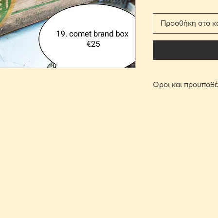
Προσθήκη στο κ
Όροι και προυποθέ
Με τη χρέωση μετ
παραδίδεται στο σπ
Για τις περιοχές 
πατήσετε την επι
οριστεί σημείο συ
περιοχή Στροβόλου
μετά από επικοινω
Γίνονται αποδεκτ
επιβάρυνση μεταφ
αντικείμενο θα πρ
που έχει πουληθεί
Το κόστος παράδο