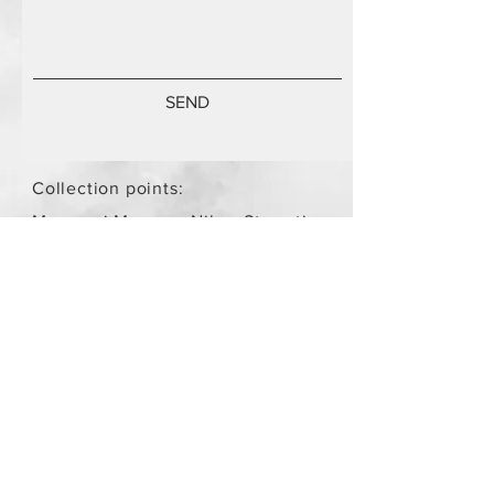
SEND
Collection points:
Mammari Museum Nikos Stamatis
Agios Athanasios (by
arrangement)
Store Policy
/
Objects are not
new.
Payment Methods
paypal
credit card