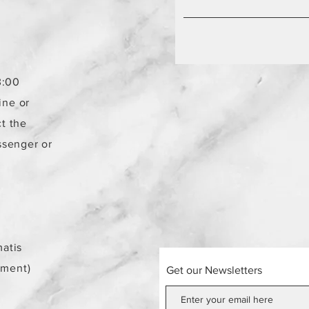
3:00
ine or
t the
ssenger or
atis
ement)
Get our Newsletters