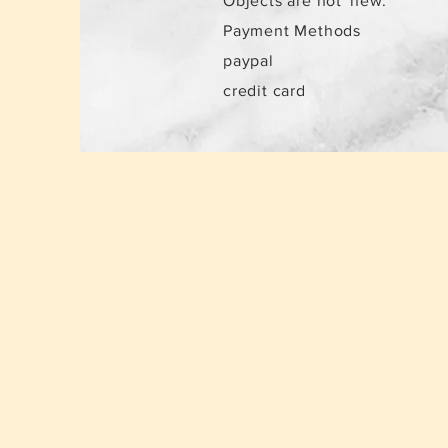
Objects are not
new.
Payment Methods
paypal
credit card