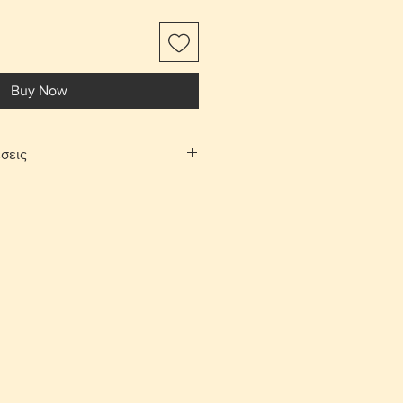
Buy Now
σεις
αφορικών το αντικείμενο
ίτι σας.
Λευκωσίας και Λεμεσού μπορείτε να
λογή «σημεία συνάντησης». Θα
νάντησης και ραντεβού, στην
 και Αγίου Αθανασίου αντίστοιχα,
νία.
ές επιστροφές εντός 10 ημερών με
ορικών από τον αγοραστή. Το
έπει να είναι στην ίδια κατάσταση
.
σης για ένα παραλήπτη παραμένει