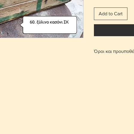
Add to Cart
Όροι και προυποθέ
Με τη χρέωση μετ
παραδίδεται στο σπ
Για τις περιοχές 
πατήσετε την επι
οριστεί σημείο συ
περιοχή Στροβόλου
μετά από επικοινω
Γίνονται αποδεκτ
επιβάρυνση μεταφ
αντικείμενο θα πρ
που έχει πουληθεί
Το κόστος παράδο