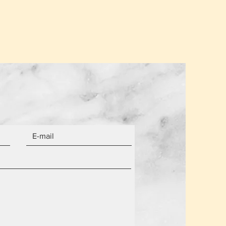
α από τον αριθμό των αντικειμένων.
 είναι καινούργια.