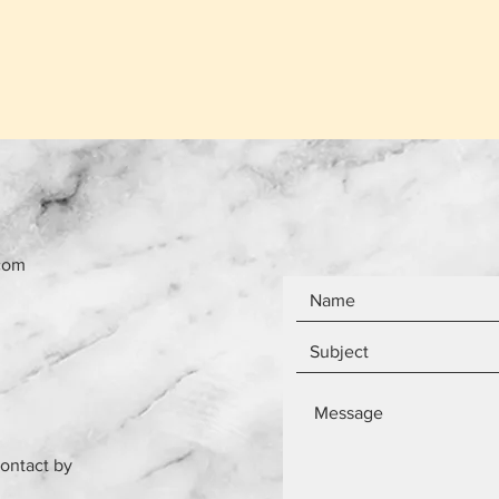
το ίδιο ανεξάρτητ
Τα αντικείμενα δεν
com
contact by