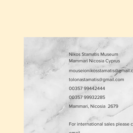
Nikos Stamatis Museum
Mammari Nicosia Cyprus
mouseionikosstamatis@gmail.
tolonastamatis@gmail.com
00357 99442444
00357 99932285
Mammari, Nicosia 2679
For international sales please 
email