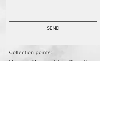
SEND
Collection points:
Mammari Museum Nikos Stamatis
Agios Athanasios (by
arrangement)
Store Policy
/
Objects are not
new.
Payment Methods
paypal
credit card