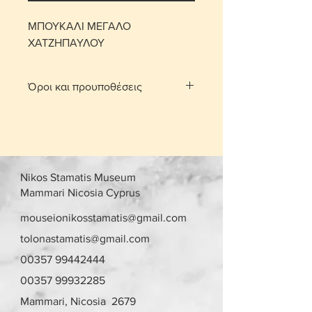
ΜΠΟΥΚΑΛΙ ΜΕΓΑΛΟ
ΧΑΤΖΗΠΑΥΛΟΥ
Όροι και προυποθέσεις
Με τη χρέωση μεταφορικών το
αντικείμενο παραδίδεται στο σπίτι
σας.
Για τις περιοχές Λευκωσίας και
Λεμεσού μπορείτε να πατήσετε την
Nikos Stamatis Museum
επιλογή «σημεία συνάντησης». Θα
Mammari Nicosia Cyprus
οριστεί σημείο συνάντησης και
ραντεβού, στην περιοχή
mouseionikosstamatis@gmail.com
Στροβόλου και Αγίου Αθανασίου
tolonastamatis@gmail.com
αντίστοιχα, μετά από επικοινωνία.
00357 99442444
Γίνονται αποδεκτές επιστροφές
εντός 10 ημερών με επιβάρυνση
00357 99932285
μεταφορικών από τον αγοραστή.
Mammari, Nicosia 2679
Το αντικείμενο θα πρέπει να είναι