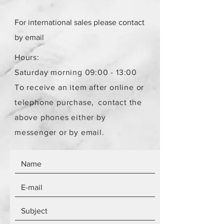
στην ίδια κατάσταση που έχει
πουληθεί.
For international sales please contact
Το κόστος παράδοσης για ένα
παραλήπτη παραμένει το ίδιο
by email
ανεξάρτητα από τον αριθμό των
αντικειμένων.
Hours:
Τα αντικείμενα δεν είναι
Saturday morning 09:00 - 13:00
καινούργια.
To receive an item after online or
telephone purchase,
contact the
above phones either by
messenger or by email.