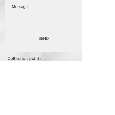
SEND
Collection points:
Mammari Museum Nikos Stamatis
Agios Athanasios (by
arrangement)
Store Policy
/
Objects are not
new.
Payment Methods
paypal