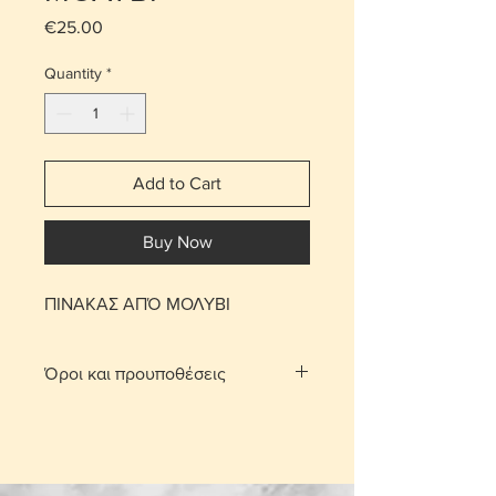
Price
€25.00
Quantity
*
Add to Cart
Buy Now
ΠΙΝΑΚΑΣ ΑΠΌ ΜΟΛΥΒΙ
Όροι και προυποθέσεις
Με τη χρέωση μεταφορικών το
αντικείμενο παραδίδεται στο σπίτι
σας.
Για τις περιοχές Λευκωσίας και