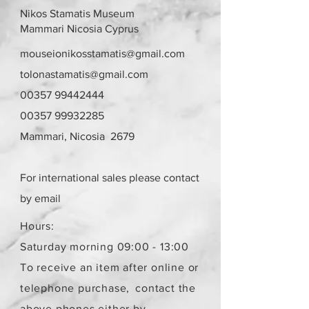
Λεμεσού μπορείτε να πατήσετε την
Nikos Stamatis Museum
επιλογή «σημεία συνάντησης». Θα
Mammari Nicosia Cyprus
οριστεί σημείο συνάντησης και
ραντεβού, στην περιοχή
mouseionikosstamatis@gmail.com
Στροβόλου και Αγίου Αθανασίου
tolonastamatis@gmail.com
αντίστοιχα, μετά από επικοινωνία.
00357 99442444
Γίνονται αποδεκτές επιστροφές
εντός 10 ημερών με επιβάρυνση
00357 99932285
μεταφορικών από τον αγοραστή.
Mammari, Nicosia 2679
Το αντικείμενο θα πρέπει να είναι
στην ίδια κατάσταση που έχει
πουληθεί.
For international sales please contact
Το κόστος παράδοσης για ένα
παραλήπτη παραμένει το ίδιο
by email
ανεξάρτητα από τον αριθμό των
αντικειμένων.
Hours:
Τα αντικείμενα δεν είναι
Saturday morning 09:00 - 13:00
καινούργια.
To receive an item after online or
telephone purchase,
contact the
above phones either by