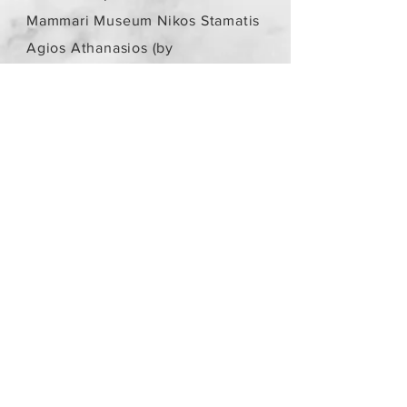
Mammari Museum Nikos Stamatis
Agios Athanasios (by
arrangement)
Store Policy
/
Objects are not
new.
Payment Methods
paypal
credit card
Get our Newsletters
Subscribe Now