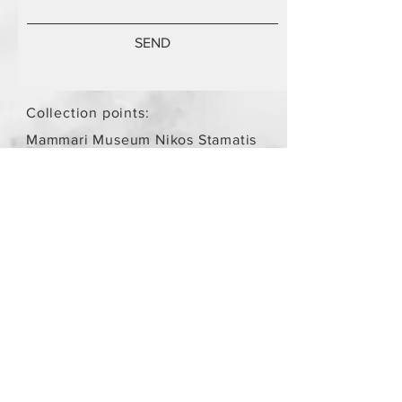
SEND
Collection points:
Mammari Museum Nikos Stamatis
Agios Athanasios (by
arrangement)
Store Policy
/
Objects are not
new.
Payment Methods
paypal
credit card
Get our Newsletters