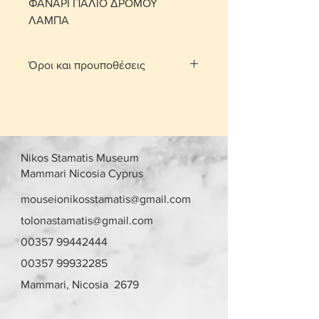
ΦΑΝΑΡΙ ΠΑΛΙΟ ΔΡΟΜΟΥ
ΛΑΜΠΑ
Όροι και προυποθέσεις
Με τη χρέωση μεταφορικών το
αντικείμενο παραδίδεται στο σπίτι
σας.
Για τις περιοχές Λευκωσίας και
Λεμεσού μπορείτε να πατήσετε την
Nikos Stamatis Museum
επιλογή «σημεία συνάντησης». Θα
Mammari Nicosia Cyprus
οριστεί σημείο συνάντησης και
ραντεβού, στην περιοχή
mouseionikosstamatis@gmail.com
Στροβόλου και Αγίου Αθανασίου
tolonastamatis@gmail.com
αντίστοιχα, μετά από επικοινωνία.
00357 99442444
Γίνονται αποδεκτές επιστροφές
εντός 10 ημερών με επιβάρυνση
00357 99932285
μεταφορικών από τον αγοραστή.
Mammari, Nicosia 2679
Το αντικείμενο θα πρέπει να είναι
στην ίδια κατάσταση που έχει
πουληθεί.