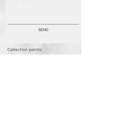
SEND
Collection points:
Mammari Museum Nikos Stamatis
Agios Athanasios (by
arrangement)
Store Policy
/
Objects are not
new.
Payment Methods
paypal
credit card