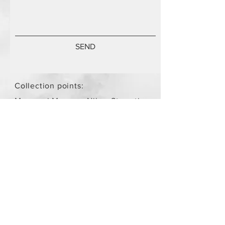
SEND
Collection points:
Mammari Museum Nikos Stamatis
Agios Athanasios (by
arrangement)
Store Policy
/
Objects are not
new.
Payment Methods
paypal
credit card